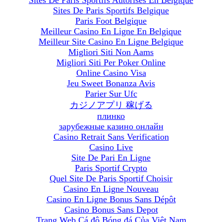
Sites De Paris Sportifs Belgique
Paris Foot Belgique
Meilleur Casino En Ligne En Belgique
Meilleur Site Casino En Ligne Belgique
Migliori Siti Non Aams
Migliori Siti Per Poker Online
Online Casino Visa
Jeu Sweet Bonanza Avis
Parier Sur Ufc
カジノアプリ 稼げる
плинко
зарубежные казино онлайн
Casino Retrait Sans Verification
Casino Live
Site De Pari En Ligne
Paris Sportif Crypto
Quel Site De Paris Sportif Choisir
Casino En Ligne Nouveau
Casino En Ligne Bonus Sans Dépôt
Casino Bonus Sans Depot
Trang Web Cá độ Bóng đá Của Việt Nam