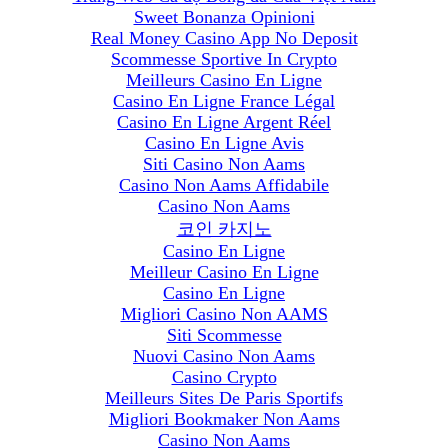
Sweet Bonanza Opinioni
Real Money Casino App No Deposit
Scommesse Sportive In Crypto
Meilleurs Casino En Ligne
Casino En Ligne France Légal
Casino En Ligne Argent Réel
Casino En Ligne Avis
Siti Casino Non Aams
Casino Non Aams Affidabile
Casino Non Aams
코인 카지노
Casino En Ligne
Meilleur Casino En Ligne
Casino En Ligne
Migliori Casino Non AAMS
Siti Scommesse
Nuovi Casino Non Aams
Casino Crypto
Meilleurs Sites De Paris Sportifs
Migliori Bookmaker Non Aams
Casino Non Aams